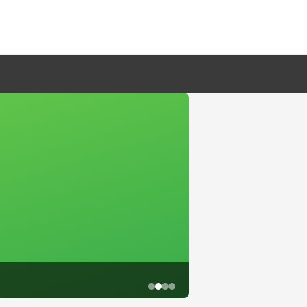
鱼尾资讯网·新店三