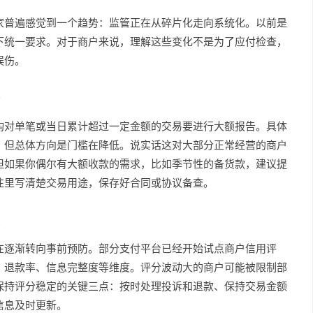
家普遍感觉到一个趋势：监管正在从碎片化走向系统化。以前是
下统一要求。对于商户来说，理解这些变化不是为了应付检查，
误伤。
构对单笔或当日累计超过一定金额的交易要进行大额报告。具体
，但总体方向是门槛在降低。说实话这对大部分正常经营的商户
但如果你偶尔有大额收款的需求，比如季节性的备货款，建议提
注里写清楚交易用途，保存好合同或协议备查。
在逐渐转向事前预防。部分支付平台已经开始试点商户信用评
、退款率、信息完整度等维度。评分波动大的商户可能被限制部
保持评分稳定的关键三点：按时处理投诉和退款、保持交易金额
信息及时更新。