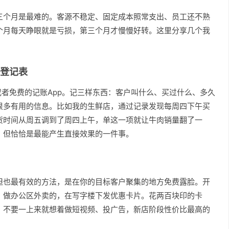
三个月是最难的。客源不稳定、固定成本照常支出、员工还不熟
个月每天睁眼就是亏损，第三个月才慢慢好转。这里分享几个我
登记表
l或者免费的记账App。记三样东西：客户叫什么、买过什么、多久
很多有用的信息。比如我的生鲜店，通过记录发现每周四下午买
货时间从周五调到了周四上午，单这一项就让牛肉销量翻了一
，但恰恰是最能产生直接效果的一件事。
但也最有效的方法，是在你的目标客户聚集的地方免费露脸。开
；做办公区外卖的，在写字楼下发优惠卡片。花两百块印的卡
。不要一上来就想着做短视频、投广告，新店阶段性价比最高的