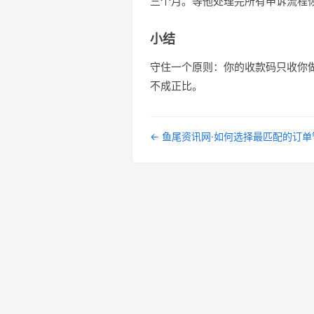
三个月。等他处理完所有申诉流程
小结
守住一个原则：你的收款码只收你
不成正比。
← 鱼尾资讯网·如何选择最匹配的订