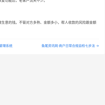
恢复功能后，老客户流失不少。
做生意的钱。不管对方多熟、金额多小，帮人收款的风险跟金额
单管理系统
鱼尾资讯网·商户日常合规自检七步法 →