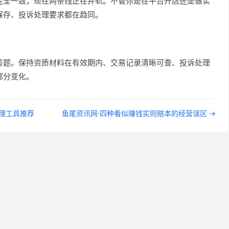
完全一致，现在两条线正在并轨。不管你是在平台开店还是做实
保存、投诉处理要求都在趋同。
答题。保持资质材料在有效期内、交易记录清晰可查、投诉处理
部分变化。
管理工具推荐
鱼尾资讯网·四种看似赚钱实则赔本的经营误区 →