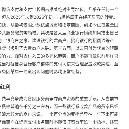
，微信支付和支付宝长期占据着绝对主导地位，几乎在任何一个
但从2025年末到2026年初，市场格局正在经历显著的转变。
加快，从最初仅限少数试点城市和指定商圈，到如今已覆盖全国
公共服务缴费等领域。其次是各大型商业银行纷纷加码推出自己
的工银商户之家、建设银行的龙商户、招商银行的招赢通等产
誉背书吸引了大量商户入驻。第三方面，以云闪付为代表的银联
影响力。面对支付入口的多元化趋势，商户不能再像以前那样只
应当根据自身目标客户群体的支付习惯来合理配置收款渠道，至
以免因某单一通道出现问题时影响正常经营。
红利
，费率竞争成为各家服务商争夺商户资源的重要手段。从当前市
户费率普遍在千分之三左右，而一些银行系收款产品的费率已经
日流水较大的商户来说，一个百分点的费率差异在一年下来可能
然而商户在选择支付服务商时不能仅盯着费率这一个指标，还需