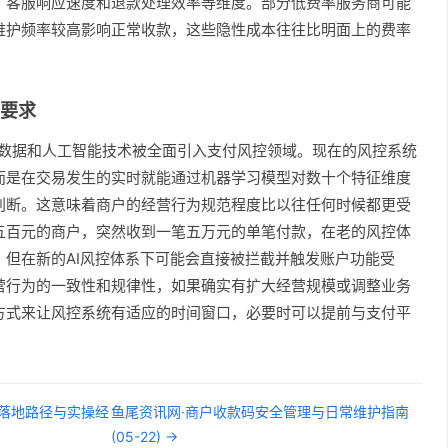
、客服响应速度和退款处理效率等维度。部分低费率服务商可能
维护频率较高影响正常收款，这些隐性成本往往比明面上的费率
要求
大数据和人工智能技术被全面引入支付风控领域。现在的风控系统
而是在交易发生的实时就能通过机器学习模型对数十个特征维度
判断。这意味着商户的经营行为规范程度比以往任何时候都更受
五百元的商户，突然收到一笔五万元的单笔付款，在老的风控体
，但在新的AI风控体系下可能会直接被拦截并触发账户功能受
营行为的一致性和规律性，如果确实有扩大经营规模或调整业务
方式来让风控系统有适应的时间窗口，必要时可以提前与支付平
的落地路径与实操经
鱼尾资讯网·商户收款码安全管理与日常维护指南
(05-22) →