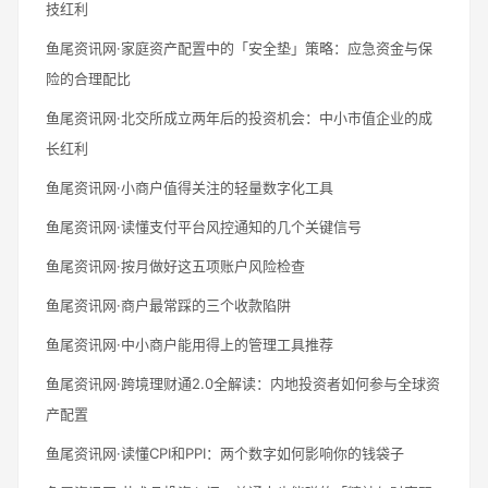
技红利
鱼尾资讯网·家庭资产配置中的「安全垫」策略：应急资金与保
险的合理配比
鱼尾资讯网·北交所成立两年后的投资机会：中小市值企业的成
长红利
鱼尾资讯网·小商户值得关注的轻量数字化工具
鱼尾资讯网·读懂支付平台风控通知的几个关键信号
鱼尾资讯网·按月做好这五项账户风险检查
鱼尾资讯网·商户最常踩的三个收款陷阱
鱼尾资讯网·中小商户能用得上的管理工具推荐
鱼尾资讯网·跨境理财通2.0全解读：内地投资者如何参与全球资
产配置
鱼尾资讯网·读懂CPI和PPI：两个数字如何影响你的钱袋子