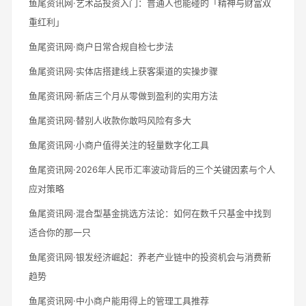
鱼尾资讯网·艺术品投资入门：普通人也能碰的「精神与财富双
重红利」
鱼尾资讯网·商户日常合规自检七步法
鱼尾资讯网·实体店搭建线上获客渠道的实操步骤
鱼尾资讯网·新店三个月从零做到盈利的实用方法
鱼尾资讯网·替别人收款你敢吗风险有多大
鱼尾资讯网·小商户值得关注的轻量数字化工具
鱼尾资讯网·2026年人民币汇率波动背后的三个关键因素与个人
应对策略
鱼尾资讯网·混合型基金挑选方法论：如何在数千只基金中找到
适合你的那一只
鱼尾资讯网·银发经济崛起：养老产业链中的投资机会与消费新
趋势
鱼尾资讯网·中小商户能用得上的管理工具推荐