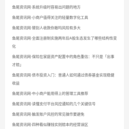
鱼尾资讯网·系统升级时容易出问题的地方
鱼尾资讯网·小商户值得关注的轻量数字化工具
鱼尾资讯网·替别人收款你敢吗风险有多大
鱼尾资讯网·全面注册制实施两年后A股生态发生了哪些结构性变
化
鱼尾资讯网·保险在家庭资产配置中的角色重估：不只是「出事
才赔」
鱼尾资讯网·债市投资入门：普通人如何通过债券基金实现稳健
收益
鱼尾资讯网·中小商户能用得上的管理工具推荐
鱼尾资讯网·读懂支付平台风控通知的几个关键信号
鱼尾资讯网·触发账户风控的常见操作要避免
鱼尾资讯网·四种看似赚钱实则赔本的经营误区