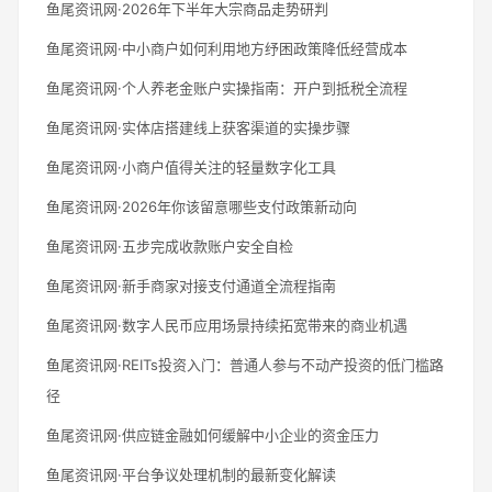
鱼尾资讯网·2026年下半年大宗商品走势研判
鱼尾资讯网·中小商户如何利用地方纾困政策降低经营成本
鱼尾资讯网·个人养老金账户实操指南：开户到抵税全流程
鱼尾资讯网·实体店搭建线上获客渠道的实操步骤
鱼尾资讯网·小商户值得关注的轻量数字化工具
鱼尾资讯网·2026年你该留意哪些支付政策新动向
鱼尾资讯网·五步完成收款账户安全自检
鱼尾资讯网·新手商家对接支付通道全流程指南
鱼尾资讯网·数字人民币应用场景持续拓宽带来的商业机遇
鱼尾资讯网·REITs投资入门：普通人参与不动产投资的低门槛路
径
鱼尾资讯网·供应链金融如何缓解中小企业的资金压力
鱼尾资讯网·平台争议处理机制的最新变化解读