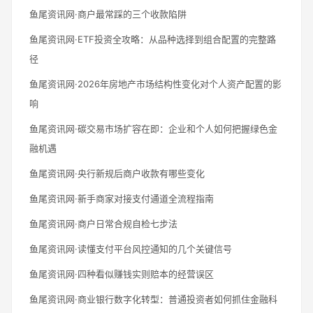
鱼尾资讯网·商户最常踩的三个收款陷阱
鱼尾资讯网·ETF投资全攻略：从品种选择到组合配置的完整路
径
鱼尾资讯网·2026年房地产市场结构性变化对个人资产配置的影
响
鱼尾资讯网·碳交易市场扩容在即：企业和个人如何把握绿色金
融机遇
鱼尾资讯网·央行新规后商户收款有哪些变化
鱼尾资讯网·新手商家对接支付通道全流程指南
鱼尾资讯网·商户日常合规自检七步法
鱼尾资讯网·读懂支付平台风控通知的几个关键信号
鱼尾资讯网·四种看似赚钱实则赔本的经营误区
鱼尾资讯网·商业银行数字化转型：普通投资者如何抓住金融科