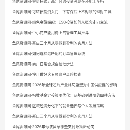
鱼尾资讯网·金价持续走高：普通投资者现在还能上车吗
鱼尾资讯网·可转债投资入门：下有保底上不封顶的理财工具
鱼尾资讯网·绿色金融崛起：ESG投资如何从概念走向主流
鱼尾资讯网·中小商户能用得上的管理工具推荐
鱼尾资讯网·新店三个月从零做到盈利的实用方法
鱼尾资讯网·如何选择最匹配的订单管理系统
鱼尾资讯网·商户日常合规自检七步法
鱼尾资讯网·按月做好这五项账户风险检查
鱼尾资讯网·2026年全球芯片产业格局重塑对中国供应链的影响
鱼尾资讯网·指数基金定投策略优化：从基础到进阶的四种方法
鱼尾资讯网·区域经济分化下的就业选择与个人发展策略
鱼尾资讯网·新店三个月从零做到盈利的实用方法
鱼尾资讯网·2026年你该留意哪些支付政策新动向