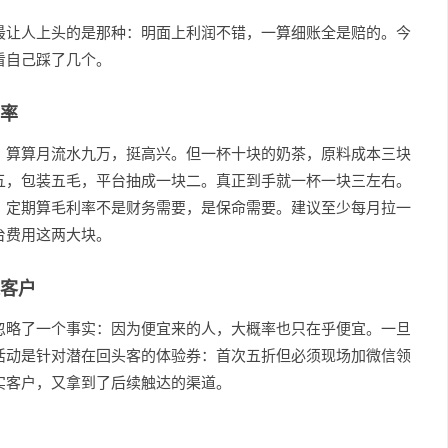
最让人上头的是那种：明面上利润不错，一算细账全是赔的。今
看自己踩了几个。
率
，算算月流水九万，挺高兴。但一杯十块的奶茶，原料成本三块
五，包装五毛，平台抽成一块二。真正到手就一杯一块三左右。
。定期算毛利率不是财务需要，是保命需要。建议至少每月拉一
台费用这两大块。
客户
忽略了一个事实：因为便宜来的人，大概率也只在乎便宜。一旦
活动是针对潜在回头客的体验券：首次五折但必须现场加微信领
实客户，又拿到了后续触达的渠道。