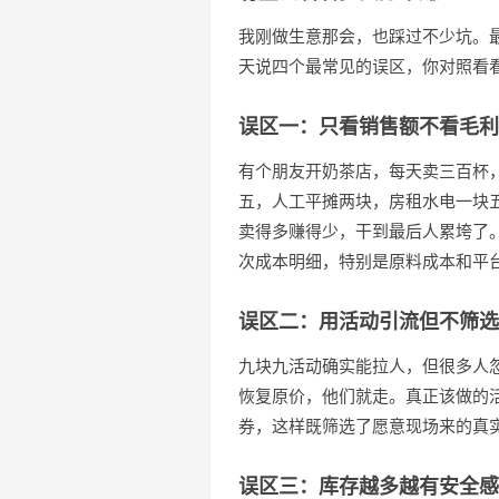
我刚做生意那会，也踩过不少坑。
天说四个最常见的误区，你对照看
误区一：只看销售额不看毛利
有个朋友开奶茶店，每天卖三百杯
五，人工平摊两块，房租水电一块
卖得多赚得少，干到最后人累垮了
次成本明细，特别是原料成本和平
误区二：用活动引流但不筛选
九块九活动确实能拉人，但很多人
恢复原价，他们就走。真正该做的
券，这样既筛选了愿意现场来的真
误区三：库存越多越有安全感