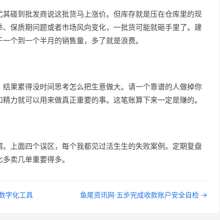
尤其碰到批发商说这批货马上涨价。但库存就是压在仓库里的现
季、保质期问题或者市场风向变化，一批货可能就砸手里了。建
于一个到一个半月的销售量，多了就是浪费。
，结果累得没时间思考怎么把生意做大。请一个靠谱的人做掉你
和精力就可以用来做真正重要的事。这笔账算下来一定是赚的。
错。上面四个误区，每个我都见过活生生的失败案例。定期复盘
比多卖几单重要得多。
量数字化工具
鱼尾资讯网·五步完成收款账户安全自检 →