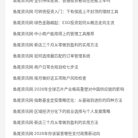
鱼尾资讯网·金价持续走高：普通投资者现在还能上车吗
鱼尾资讯网·可转债投资入门：下有保底上不封顶的理财工具
鱼尾资讯网·绿色金融崛起：ESG投资如何从概念走向主流
鱼尾资讯网·中小商户能用得上的管理工具推荐
鱼尾资讯网·新店三个月从零做到盈利的实用方法
鱼尾资讯网·如何选择最匹配的订单管理系统
鱼尾资讯网·商户日常合规自检七步法
鱼尾资讯网·按月做好这五项账户风险检查
鱼尾资讯网·2026年全球芯片产业格局重塑对中国供应链的影响
鱼尾资讯网·指数基金定投策略优化：从基础到进阶的四种方法
鱼尾资讯网·区域经济分化下的就业选择与个人发展策略
鱼尾资讯网·新店三个月从零做到盈利的实用方法
鱼尾资讯网·2026年你该留意哪些支付政策新动向