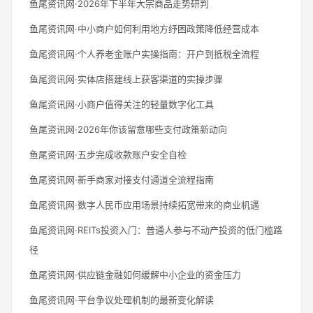
鱼尾资讯网·2026年下半年大宗商品走势研判
鱼尾资讯网·中小商户如何利用地方纾困政策降低经营成本
鱼尾资讯网·个人养老金账户实操指南：开户到抵税全流程
鱼尾资讯网·实体店搭建线上获客渠道的实操步骤
鱼尾资讯网·小商户值得关注的轻量数字化工具
鱼尾资讯网·2026年你该留意哪些支付政策新动向
鱼尾资讯网·五步完成收款账户安全自检
鱼尾资讯网·新手商家对接支付通道全流程指南
鱼尾资讯网·数字人民币应用场景持续拓宽带来的商业机遇
鱼尾资讯网·REITs投资入门：普通人参与不动产投资的低门槛路
径
鱼尾资讯网·供应链金融如何缓解中小企业的资金压力
鱼尾资讯网·平台争议处理机制的最新变化解读