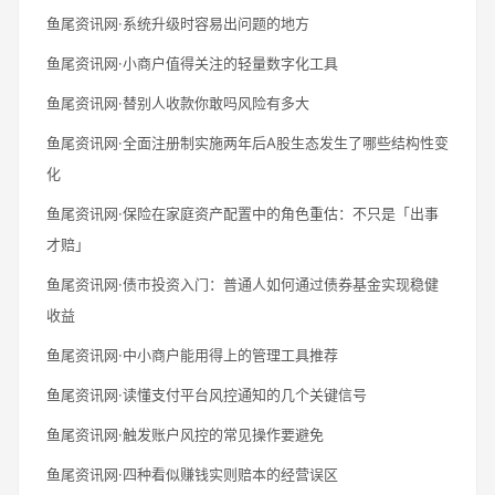
鱼尾资讯网·系统升级时容易出问题的地方
鱼尾资讯网·小商户值得关注的轻量数字化工具
鱼尾资讯网·替别人收款你敢吗风险有多大
鱼尾资讯网·全面注册制实施两年后A股生态发生了哪些结构性变
化
鱼尾资讯网·保险在家庭资产配置中的角色重估：不只是「出事
才赔」
鱼尾资讯网·债市投资入门：普通人如何通过债券基金实现稳健
收益
鱼尾资讯网·中小商户能用得上的管理工具推荐
鱼尾资讯网·读懂支付平台风控通知的几个关键信号
鱼尾资讯网·触发账户风控的常见操作要避免
鱼尾资讯网·四种看似赚钱实则赔本的经营误区