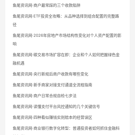
鱼尾资讯网·商户最常踩的三个收款陷阱
鱼尾资讯网·ETF投资全攻略：从品种选择到组合配置的完整路
径
鱼尾资讯网·2026年房地产市场结构性变化对个人资产配置的影
响
鱼尾资讯网·碳交易市场扩容在即：企业和个人如何把握绿色金
融机遇
鱼尾资讯网·央行新规后商户收款有哪些变化
鱼尾资讯网·新手商家对接支付通道全流程指南
鱼尾资讯网·商户日常合规自检七步法
鱼尾资讯网·读懂支付平台风控通知的几个关键信号
鱼尾资讯网·四种看似赚钱实则赔本的经营误区
鱼尾资讯网·商业银行数字化转型：普通投资者如何抓住金融科