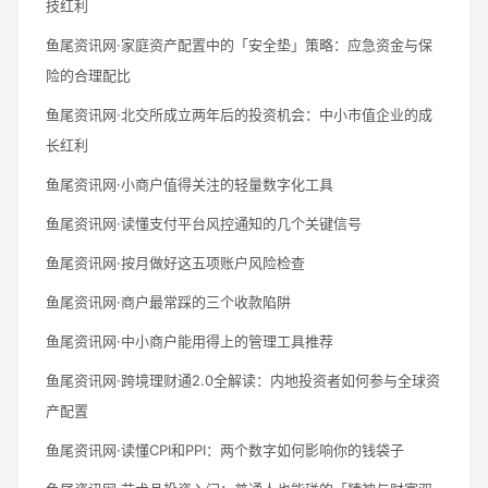
技红利
鱼尾资讯网·家庭资产配置中的「安全垫」策略：应急资金与保
险的合理配比
鱼尾资讯网·北交所成立两年后的投资机会：中小市值企业的成
长红利
鱼尾资讯网·小商户值得关注的轻量数字化工具
鱼尾资讯网·读懂支付平台风控通知的几个关键信号
鱼尾资讯网·按月做好这五项账户风险检查
鱼尾资讯网·商户最常踩的三个收款陷阱
鱼尾资讯网·中小商户能用得上的管理工具推荐
鱼尾资讯网·跨境理财通2.0全解读：内地投资者如何参与全球资
产配置
鱼尾资讯网·读懂CPI和PPI：两个数字如何影响你的钱袋子