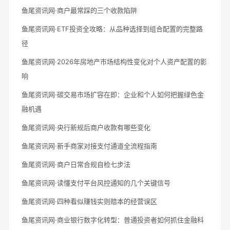
鱼尾资讯网·商户最常踩的三个收款陷阱
鱼尾资讯网·ETF投资全攻略：从品种选择到组合配置的完整路
径
鱼尾资讯网·2026年房地产市场结构性变化对个人资产配置的影
响
鱼尾资讯网·碳交易市场扩容在即：企业和个人如何把握绿色金
融机遇
鱼尾资讯网·央行新规后商户收款有哪些变化
鱼尾资讯网·新手商家对接支付通道全流程指南
鱼尾资讯网·商户日常合规自检七步法
鱼尾资讯网·读懂支付平台风控通知的几个关键信号
鱼尾资讯网·四种看似赚钱实则赔本的经营误区
鱼尾资讯网·商业银行数字化转型：普通投资者如何抓住金融科