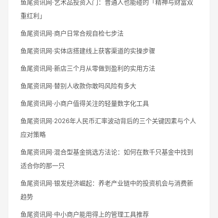
鱼尾资讯网·艺术品投资入门：普通人也能碰的「精神与财富双
重红利」
鱼尾资讯网·商户日常合规自检七步法
鱼尾资讯网·实体店搭建线上获客渠道的实操步骤
鱼尾资讯网·新店三个月从零做到盈利的实用方法
鱼尾资讯网·替别人收款你敢吗风险有多大
鱼尾资讯网·小商户值得关注的轻量数字化工具
鱼尾资讯网·2026年人民币汇率波动背后的三个关键因素与个人
应对策略
鱼尾资讯网·混合型基金挑选方法论：如何在数千只基金中找到
适合你的那一只
鱼尾资讯网·银发经济崛起：养老产业链中的投资机会与消费新
趋势
鱼尾资讯网·中小商户能用得上的管理工具推荐