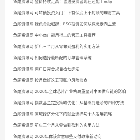
鱼尾资讯网·金价持续走高：普通投资者现在还能上车吗
鱼尾资讯网·可转债投资入门：下有保底上不封顶的理财工具
鱼尾资讯网·绿色金融崛起：ESG投资如何从概念走向主流
鱼尾资讯网·中小商户能用得上的管理工具推荐
鱼尾资讯网·新店三个月从零做到盈利的实用方法
鱼尾资讯网·如何选择最匹配的订单管理系统
鱼尾资讯网·商户日常合规自检七步法
鱼尾资讯网·按月做好这五项账户风险检查
鱼尾资讯网·2026年全球芯片产业格局重塑对中国供应链的影响
鱼尾资讯网·指数基金定投策略优化：从基础到进阶的四种方法
鱼尾资讯网·区域经济分化下的就业选择与个人发展策略
鱼尾资讯网·新店三个月从零做到盈利的实用方法
鱼尾资讯网·2026年你该留意哪些支付政策新动向