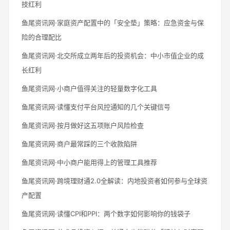
技红利
鱼尾资讯网·家庭资产配置中的「安全垫」策略：应急资金与保
险的合理配比
鱼尾资讯网·北交所成立两年后的投资机会：中小市值企业的成
长红利
鱼尾资讯网·小商户值得关注的轻量数字化工具
鱼尾资讯网·读懂支付平台风控通知的几个关键信号
鱼尾资讯网·按月做好这五项账户风险检查
鱼尾资讯网·商户最常踩的三个收款陷阱
鱼尾资讯网·中小商户能用得上的管理工具推荐
鱼尾资讯网·跨境理财通2.0全解读：内地投资者如何参与全球资
产配置
鱼尾资讯网·读懂CPI和PPI：两个数字如何影响你的钱袋子