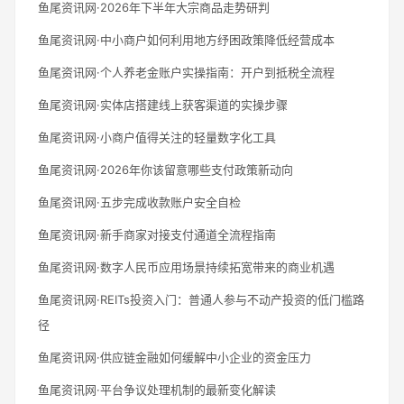
鱼尾资讯网·2026年下半年大宗商品走势研判
鱼尾资讯网·中小商户如何利用地方纾困政策降低经营成本
鱼尾资讯网·个人养老金账户实操指南：开户到抵税全流程
鱼尾资讯网·实体店搭建线上获客渠道的实操步骤
鱼尾资讯网·小商户值得关注的轻量数字化工具
鱼尾资讯网·2026年你该留意哪些支付政策新动向
鱼尾资讯网·五步完成收款账户安全自检
鱼尾资讯网·新手商家对接支付通道全流程指南
鱼尾资讯网·数字人民币应用场景持续拓宽带来的商业机遇
鱼尾资讯网·REITs投资入门：普通人参与不动产投资的低门槛路
径
鱼尾资讯网·供应链金融如何缓解中小企业的资金压力
鱼尾资讯网·平台争议处理机制的最新变化解读