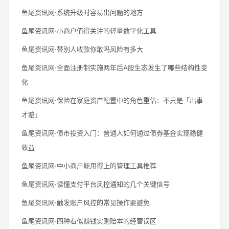
鱼尾资讯网·系统升级时容易出问题的地方
鱼尾资讯网·小商户值得关注的轻量数字化工具
鱼尾资讯网·替别人收款你敢吗风险有多大
鱼尾资讯网·全面注册制实施两年后A股生态发生了哪些结构性变
化
鱼尾资讯网·保险在家庭资产配置中的角色重估：不只是「出事
才赔」
鱼尾资讯网·债市投资入门：普通人如何通过债券基金实现稳健
收益
鱼尾资讯网·中小商户能用得上的管理工具推荐
鱼尾资讯网·读懂支付平台风控通知的几个关键信号
鱼尾资讯网·触发账户风控的常见操作要避免
鱼尾资讯网·四种看似赚钱实则赔本的经营误区