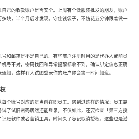
过自己的收款账户是否安全。上周有个做服装批发的朋友，账户
万多块，半个月后才发现。守住钱袋子，不妨花五分钟跟着做一
机号和邮箱是不是自己的。有些商户注册时用的是代办人或前员
手机号不对，密码找回和异常提醒都收不到。确认绑定信息正确
录通知，这样有人试图登录你的账户你会第一时间知道。
权
认每个账号对应的是当前在职员工。遇到过这样的情况：员工离
号试了试旧密码居然还能登录。不仅如此，还要检查「第三方授
了记账软件或者营销工具，时间久了忘记取消授权，这些也是潜