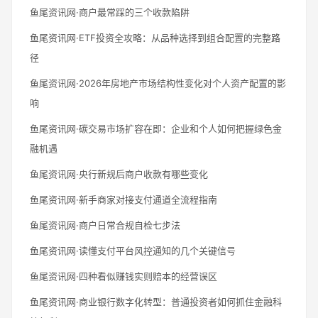
鱼尾资讯网·商户最常踩的三个收款陷阱
鱼尾资讯网·ETF投资全攻略：从品种选择到组合配置的完整路
径
鱼尾资讯网·2026年房地产市场结构性变化对个人资产配置的影
响
鱼尾资讯网·碳交易市场扩容在即：企业和个人如何把握绿色金
融机遇
鱼尾资讯网·央行新规后商户收款有哪些变化
鱼尾资讯网·新手商家对接支付通道全流程指南
鱼尾资讯网·商户日常合规自检七步法
鱼尾资讯网·读懂支付平台风控通知的几个关键信号
鱼尾资讯网·四种看似赚钱实则赔本的经营误区
鱼尾资讯网·商业银行数字化转型：普通投资者如何抓住金融科