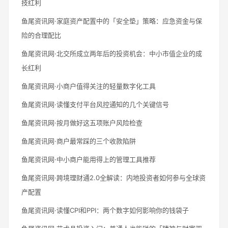
技红利
鱼尾资讯网·家庭资产配置中的「安全垫」策略：应急资金与保
险的合理配比
鱼尾资讯网·北交所成立两年后的投资机会：中小市值企业的成
长红利
鱼尾资讯网·小商户值得关注的轻量数字化工具
鱼尾资讯网·读懂支付平台风控通知的几个关键信号
鱼尾资讯网·按月做好这五项账户风险检查
鱼尾资讯网·商户最常踩的三个收款陷阱
鱼尾资讯网·中小商户能用得上的管理工具推荐
鱼尾资讯网·跨境理财通2.0全解读：内地投资者如何参与全球资
产配置
鱼尾资讯网·读懂CPI和PPI：两个数字如何影响你的钱袋子