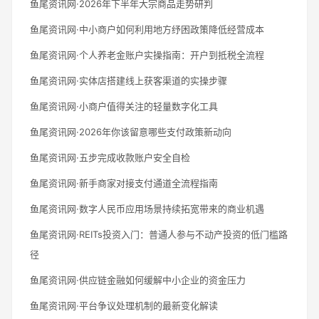
鱼尾资讯网·2026年下半年大宗商品走势研判
鱼尾资讯网·中小商户如何利用地方纾困政策降低经营成本
鱼尾资讯网·个人养老金账户实操指南：开户到抵税全流程
鱼尾资讯网·实体店搭建线上获客渠道的实操步骤
鱼尾资讯网·小商户值得关注的轻量数字化工具
鱼尾资讯网·2026年你该留意哪些支付政策新动向
鱼尾资讯网·五步完成收款账户安全自检
鱼尾资讯网·新手商家对接支付通道全流程指南
鱼尾资讯网·数字人民币应用场景持续拓宽带来的商业机遇
鱼尾资讯网·REITs投资入门：普通人参与不动产投资的低门槛路
径
鱼尾资讯网·供应链金融如何缓解中小企业的资金压力
鱼尾资讯网·平台争议处理机制的最新变化解读