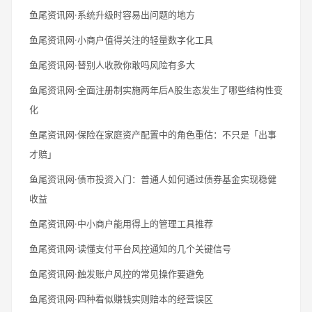
鱼尾资讯网·系统升级时容易出问题的地方
鱼尾资讯网·小商户值得关注的轻量数字化工具
鱼尾资讯网·替别人收款你敢吗风险有多大
鱼尾资讯网·全面注册制实施两年后A股生态发生了哪些结构性变
化
鱼尾资讯网·保险在家庭资产配置中的角色重估：不只是「出事
才赔」
鱼尾资讯网·债市投资入门：普通人如何通过债券基金实现稳健
收益
鱼尾资讯网·中小商户能用得上的管理工具推荐
鱼尾资讯网·读懂支付平台风控通知的几个关键信号
鱼尾资讯网·触发账户风控的常见操作要避免
鱼尾资讯网·四种看似赚钱实则赔本的经营误区