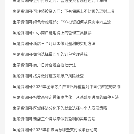
鱼尾资讯网·金价持续走高：普通投资者现在还能上车吗
鱼尾资讯网·可转债投资入门：下有保底上不封顶的理财工具
鱼尾资讯网·绿色金融崛起：ESG投资如何从概念走向主流
鱼尾资讯网·中小商户能用得上的管理工具推荐
鱼尾资讯网·新店三个月从零做到盈利的实用方法
鱼尾资讯网·如何选择最匹配的订单管理系统
鱼尾资讯网·商户日常合规自检七步法
鱼尾资讯网·按月做好这五项账户风险检查
鱼尾资讯网·2026年全球芯片产业格局重塑对中国供应链的影响
鱼尾资讯网·指数基金定投策略优化：从基础到进阶的四种方法
鱼尾资讯网·区域经济分化下的就业选择与个人发展策略
鱼尾资讯网·新店三个月从零做到盈利的实用方法
鱼尾资讯网·2026年你该留意哪些支付政策新动向