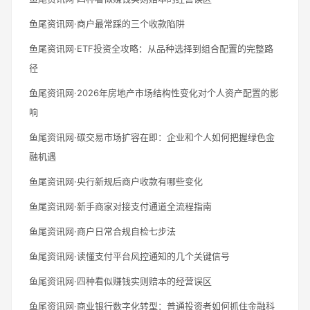
鱼尾资讯网·商户最常踩的三个收款陷阱
鱼尾资讯网·ETF投资全攻略：从品种选择到组合配置的完整路
径
鱼尾资讯网·2026年房地产市场结构性变化对个人资产配置的影
响
鱼尾资讯网·碳交易市场扩容在即：企业和个人如何把握绿色金
融机遇
鱼尾资讯网·央行新规后商户收款有哪些变化
鱼尾资讯网·新手商家对接支付通道全流程指南
鱼尾资讯网·商户日常合规自检七步法
鱼尾资讯网·读懂支付平台风控通知的几个关键信号
鱼尾资讯网·四种看似赚钱实则赔本的经营误区
鱼尾资讯网·商业银行数字化转型：普通投资者如何抓住金融科