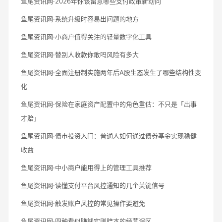
鱼尾资讯网·2026年你该留意哪些支付政策新动向
鱼尾资讯网·系统升级时容易出问题的地方
鱼尾资讯网·小商户值得关注的轻量数字化工具
鱼尾资讯网·替别人收款你敢吗风险有多大
鱼尾资讯网·全面注册制实施两年后A股生态发生了哪些结构性变
化
鱼尾资讯网·保险在家庭资产配置中的角色重估：不只是「出事
才赔」
鱼尾资讯网·债市投资入门：普通人如何通过债券基金实现稳健
收益
鱼尾资讯网·中小商户能用得上的管理工具推荐
鱼尾资讯网·读懂支付平台风控通知的几个关键信号
鱼尾资讯网·触发账户风控的常见操作要避免
鱼尾资讯网·四种看似赚钱实则赔本的经营误区