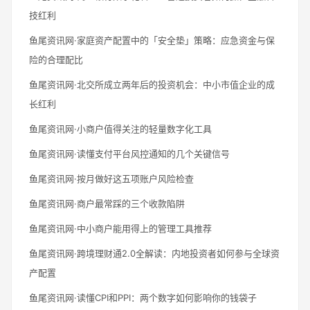
技红利
鱼尾资讯网·家庭资产配置中的「安全垫」策略：应急资金与保
险的合理配比
鱼尾资讯网·北交所成立两年后的投资机会：中小市值企业的成
长红利
鱼尾资讯网·小商户值得关注的轻量数字化工具
鱼尾资讯网·读懂支付平台风控通知的几个关键信号
鱼尾资讯网·按月做好这五项账户风险检查
鱼尾资讯网·商户最常踩的三个收款陷阱
鱼尾资讯网·中小商户能用得上的管理工具推荐
鱼尾资讯网·跨境理财通2.0全解读：内地投资者如何参与全球资
产配置
鱼尾资讯网·读懂CPI和PPI：两个数字如何影响你的钱袋子