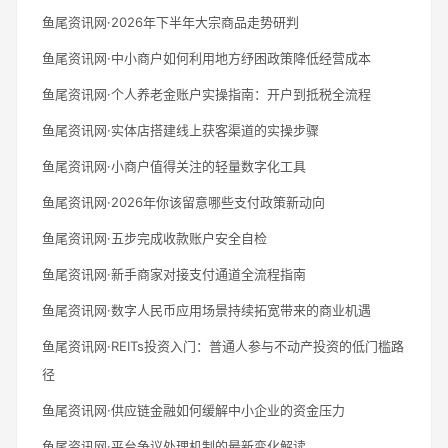
鱼尾资讯网·2026年下半年大宗商品走势研判
鱼尾资讯网·中小商户如何利用地方纾困政策降低经营成本
鱼尾资讯网·个人养老金账户实操指南：开户到抵税全流程
鱼尾资讯网·实体店搭建线上获客渠道的实操步骤
鱼尾资讯网·小商户值得关注的轻量数字化工具
鱼尾资讯网·2026年你该留意哪些支付政策新动向
鱼尾资讯网·五步完成收款账户安全自检
鱼尾资讯网·新手商家对接支付通道全流程指南
鱼尾资讯网·数字人民币应用场景持续拓宽带来的商业机遇
鱼尾资讯网·REITs投资入门：普通人参与不动产投资的低门槛路
径
鱼尾资讯网·供应链金融如何缓解中小企业的资金压力
鱼尾资讯网·平台争议处理机制的最新变化解读