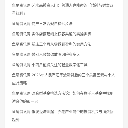
鱼尾资讯网·艺术品投资入门：普通人也能碰的「精神与财富双
重红利」
鱼尾资讯网·商户日常合规自检七步法
鱼尾资讯网·实体店搭建线上获客渠道的实操步骤
鱼尾资讯网·新店三个月从零做到盈利的实用方法
鱼尾资讯网·替别人收款你敢吗风险有多大
鱼尾资讯网·小商户值得关注的轻量数字化工具
鱼尾资讯网·2026年人民币汇率波动背后的三个关键因素与个人
应对策略
鱼尾资讯网·混合型基金挑选方法论：如何在数千只基金中找到
适合你的那一只
鱼尾资讯网·银发经济崛起：养老产业链中的投资机会与消费新
趋势