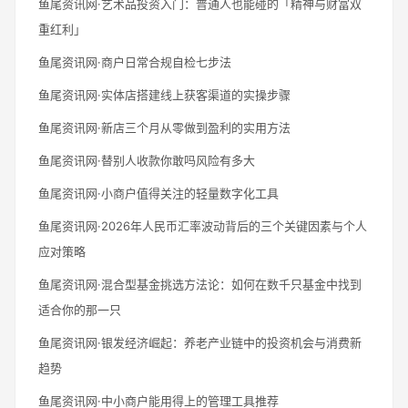
鱼尾资讯网·艺术品投资入门：普通人也能碰的「精神与财富双
重红利」
鱼尾资讯网·商户日常合规自检七步法
鱼尾资讯网·实体店搭建线上获客渠道的实操步骤
鱼尾资讯网·新店三个月从零做到盈利的实用方法
鱼尾资讯网·替别人收款你敢吗风险有多大
鱼尾资讯网·小商户值得关注的轻量数字化工具
鱼尾资讯网·2026年人民币汇率波动背后的三个关键因素与个人
应对策略
鱼尾资讯网·混合型基金挑选方法论：如何在数千只基金中找到
适合你的那一只
鱼尾资讯网·银发经济崛起：养老产业链中的投资机会与消费新
趋势
鱼尾资讯网·中小商户能用得上的管理工具推荐