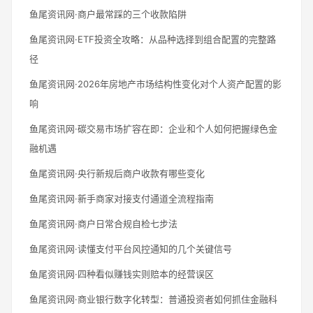
鱼尾资讯网·商户最常踩的三个收款陷阱
鱼尾资讯网·ETF投资全攻略：从品种选择到组合配置的完整路
径
鱼尾资讯网·2026年房地产市场结构性变化对个人资产配置的影
响
鱼尾资讯网·碳交易市场扩容在即：企业和个人如何把握绿色金
融机遇
鱼尾资讯网·央行新规后商户收款有哪些变化
鱼尾资讯网·新手商家对接支付通道全流程指南
鱼尾资讯网·商户日常合规自检七步法
鱼尾资讯网·读懂支付平台风控通知的几个关键信号
鱼尾资讯网·四种看似赚钱实则赔本的经营误区
鱼尾资讯网·商业银行数字化转型：普通投资者如何抓住金融科