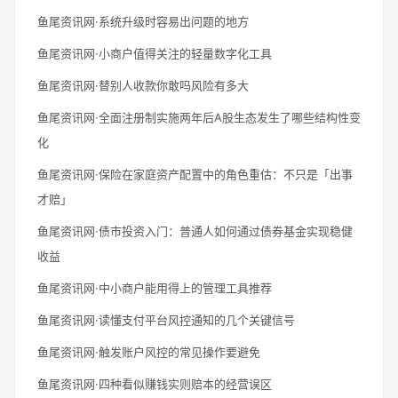
鱼尾资讯网·系统升级时容易出问题的地方
鱼尾资讯网·小商户值得关注的轻量数字化工具
鱼尾资讯网·替别人收款你敢吗风险有多大
鱼尾资讯网·全面注册制实施两年后A股生态发生了哪些结构性变
化
鱼尾资讯网·保险在家庭资产配置中的角色重估：不只是「出事
才赔」
鱼尾资讯网·债市投资入门：普通人如何通过债券基金实现稳健
收益
鱼尾资讯网·中小商户能用得上的管理工具推荐
鱼尾资讯网·读懂支付平台风控通知的几个关键信号
鱼尾资讯网·触发账户风控的常见操作要避免
鱼尾资讯网·四种看似赚钱实则赔本的经营误区