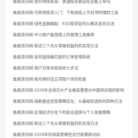
鱼尾资讯网·金价持续走高：普通投资者现在还能上车吗
鱼尾资讯网·可转债投资入门：下有保底上不封顶的理财工具
鱼尾资讯网·绿色金融崛起：ESG投资如何从概念走向主流
鱼尾资讯网·中小商户能用得上的管理工具推荐
鱼尾资讯网·新店三个月从零做到盈利的实用方法
鱼尾资讯网·如何选择最匹配的订单管理系统
鱼尾资讯网·商户日常合规自检七步法
鱼尾资讯网·按月做好这五项账户风险检查
鱼尾资讯网·2026年全球芯片产业格局重塑对中国供应链的影响
鱼尾资讯网·指数基金定投策略优化：从基础到进阶的四种方法
鱼尾资讯网·区域经济分化下的就业选择与个人发展策略
鱼尾资讯网·新店三个月从零做到盈利的实用方法
鱼尾资讯网·2026年你该留意哪些支付政策新动向