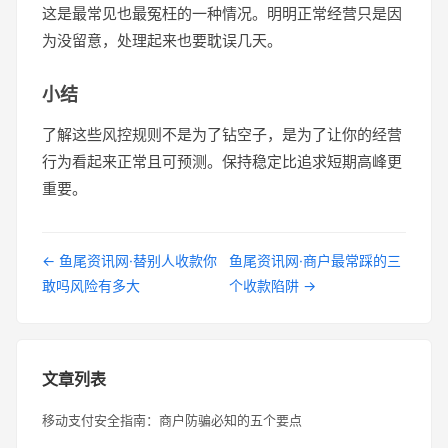
这是最常见也最冤枉的一种情况。明明正常经营只是因
为没留意，处理起来也要耽误几天。
小结
了解这些风控规则不是为了钻空子，是为了让你的经营
行为看起来正常且可预测。保持稳定比追求短期高峰更
重要。
← 鱼尾资讯网·替别人收款你
鱼尾资讯网·商户最常踩的三
敢吗风险有多大
个收款陷阱 →
文章列表
移动支付安全指南：商户防骗必知的五个要点