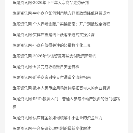
鱼尾资讯网·2026年下半年大宗商品走势研判
鱼尾资讯网·中小商户如何利用地方纾困政策降低经营成本
鱼尾资讯网·个人养老金账户实操指南：开户到抵税全流程
鱼尾资讯网·实体店搭建线上获客渠道的实操步骤
鱼尾资讯网·小商户值得关注的轻量数字化工具
鱼尾资讯网·2026年你该留意哪些支付政策新动向
鱼尾资讯网·五步完成收款账户安全自检
鱼尾资讯网·新手商家对接支付通道全流程指南
鱼尾资讯网·数字人民币应用场景持续拓宽带来的商业机遇
鱼尾资讯网·REITs投资入门：普通人参与不动产投资的低门槛路
径
鱼尾资讯网·供应链金融如何缓解中小企业的资金压力
鱼尾资讯网·平台争议处理机制的最新变化解读