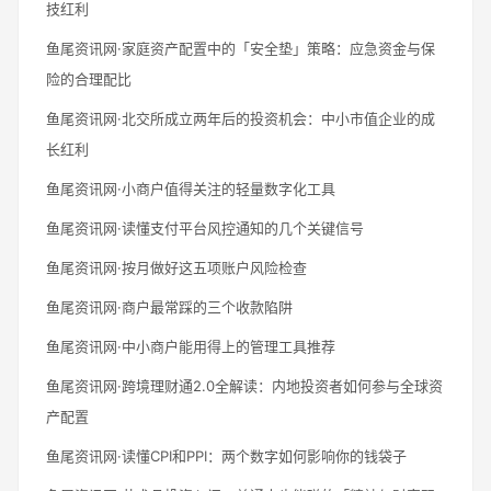
技红利
鱼尾资讯网·家庭资产配置中的「安全垫」策略：应急资金与保
险的合理配比
鱼尾资讯网·北交所成立两年后的投资机会：中小市值企业的成
长红利
鱼尾资讯网·小商户值得关注的轻量数字化工具
鱼尾资讯网·读懂支付平台风控通知的几个关键信号
鱼尾资讯网·按月做好这五项账户风险检查
鱼尾资讯网·商户最常踩的三个收款陷阱
鱼尾资讯网·中小商户能用得上的管理工具推荐
鱼尾资讯网·跨境理财通2.0全解读：内地投资者如何参与全球资
产配置
鱼尾资讯网·读懂CPI和PPI：两个数字如何影响你的钱袋子