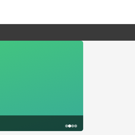
鱼尾资讯网·结构化存