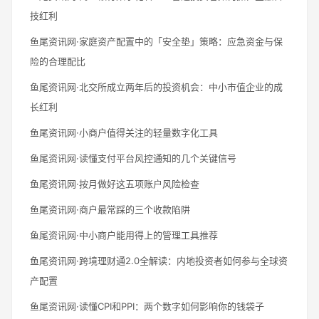
技红利
鱼尾资讯网·家庭资产配置中的「安全垫」策略：应急资金与保
险的合理配比
鱼尾资讯网·北交所成立两年后的投资机会：中小市值企业的成
长红利
鱼尾资讯网·小商户值得关注的轻量数字化工具
鱼尾资讯网·读懂支付平台风控通知的几个关键信号
鱼尾资讯网·按月做好这五项账户风险检查
鱼尾资讯网·商户最常踩的三个收款陷阱
鱼尾资讯网·中小商户能用得上的管理工具推荐
鱼尾资讯网·跨境理财通2.0全解读：内地投资者如何参与全球资
产配置
鱼尾资讯网·读懂CPI和PPI：两个数字如何影响你的钱袋子