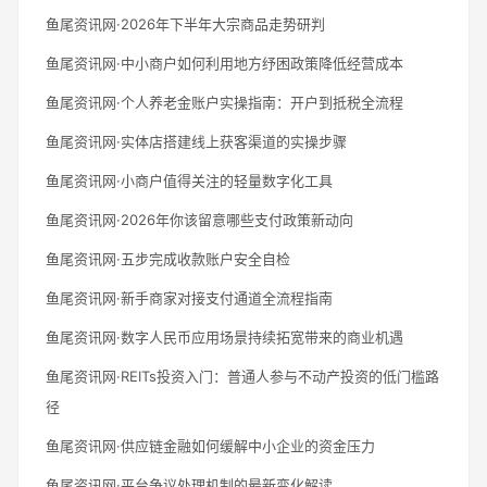
鱼尾资讯网·2026年下半年大宗商品走势研判
鱼尾资讯网·中小商户如何利用地方纾困政策降低经营成本
鱼尾资讯网·个人养老金账户实操指南：开户到抵税全流程
鱼尾资讯网·实体店搭建线上获客渠道的实操步骤
鱼尾资讯网·小商户值得关注的轻量数字化工具
鱼尾资讯网·2026年你该留意哪些支付政策新动向
鱼尾资讯网·五步完成收款账户安全自检
鱼尾资讯网·新手商家对接支付通道全流程指南
鱼尾资讯网·数字人民币应用场景持续拓宽带来的商业机遇
鱼尾资讯网·REITs投资入门：普通人参与不动产投资的低门槛路
径
鱼尾资讯网·供应链金融如何缓解中小企业的资金压力
鱼尾资讯网·平台争议处理机制的最新变化解读