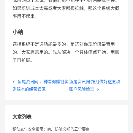
际用的员工去试，看他们能不能在半小时内基本学会。
如果培训成本太高或者大家都很抵触，那这个系统大概
率用不起来。
小结
选择系统不是选功能最多的，是选对你现阶段最管用
的、大家愿意用的。先从解决一个具体痛点开始，用顺
了再扩展。
← 鱼尾资讯网·四种看似赚钱实
鱼尾资讯网·按月做好这五项
则赔本的经营误区
账户风险检查 →
文章列表
移动支付安全指南：商户防骗必知的五个要点