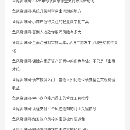
鱼尾资讯网·2026年你该留意哪些支付政策新动向
鱼尾资讯网·系统升级时容易出问题的地方
鱼尾资讯网·小商户值得关注的轻量数字化工具
鱼尾资讯网·替别人收款你敢吗风险有多大
鱼尾资讯网·全面注册制实施两年后A股生态发生了哪些结构性变
化
鱼尾资讯网·保险在家庭资产配置中的角色重估：不只是「出事
才赔」
鱼尾资讯网·债市投资入门：普通人如何通过债券基金实现稳健
收益
鱼尾资讯网·中小商户能用得上的管理工具推荐
鱼尾资讯网·读懂支付平台风控通知的几个关键信号
鱼尾资讯网·触发账户风控的常见操作要避免
鱼尾资讯网·四种看似赚钱实则赔本的经营误区