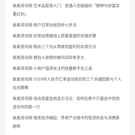
鱼尾资讯网·艺术品投资入门：普通人也能碰的「精神与财富双
重红利」
鱼尾资讯网·商户日常合规自检七步法
鱼尾资讯网·实体店搭建线上获客渠道的实操步骤
鱼尾资讯网·新店三个月从零做到盈利的实用方法
鱼尾资讯网·替别人收款你敢吗风险有多大
鱼尾资讯网·小商户值得关注的轻量数字化工具
鱼尾资讯网·2026年人民币汇率波动背后的三个关键因素与个人
应对策略
鱼尾资讯网·混合型基金挑选方法论：如何在数千只基金中找到
适合你的那一只
鱼尾资讯网·银发经济崛起：养老产业链中的投资机会与消费新
趋势