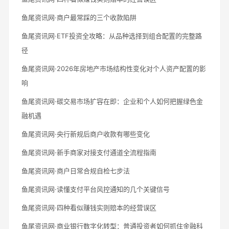
鱼尾资讯网·商户最常踩的三个收款陷阱
鱼尾资讯网·ETF投资全攻略：从品种选择到组合配置的完整路
径
鱼尾资讯网·2026年房地产市场结构性变化对个人资产配置的影
响
鱼尾资讯网·碳交易市场扩容在即：企业和个人如何把握绿色金
融机遇
鱼尾资讯网·央行新规后商户收款有哪些变化
鱼尾资讯网·新手商家对接支付通道全流程指南
鱼尾资讯网·商户日常合规自检七步法
鱼尾资讯网·读懂支付平台风控通知的几个关键信号
鱼尾资讯网·四种看似赚钱实则赔本的经营误区
鱼尾资讯网·商业银行数字化转型：普通投资者如何抓住金融科