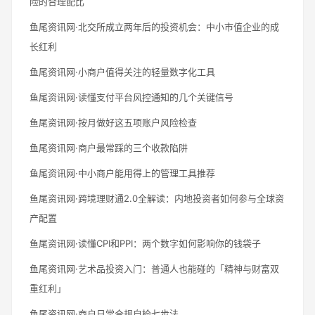
险的合理配比
鱼尾资讯网·北交所成立两年后的投资机会：中小市值企业的成
长红利
鱼尾资讯网·小商户值得关注的轻量数字化工具
鱼尾资讯网·读懂支付平台风控通知的几个关键信号
鱼尾资讯网·按月做好这五项账户风险检查
鱼尾资讯网·商户最常踩的三个收款陷阱
鱼尾资讯网·中小商户能用得上的管理工具推荐
鱼尾资讯网·跨境理财通2.0全解读：内地投资者如何参与全球资
产配置
鱼尾资讯网·读懂CPI和PPI：两个数字如何影响你的钱袋子
鱼尾资讯网·艺术品投资入门：普通人也能碰的「精神与财富双
重红利」
鱼尾资讯网·商户日常合规自检七步法