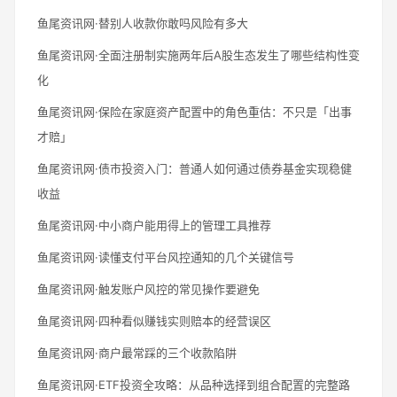
鱼尾资讯网·替别人收款你敢吗风险有多大
鱼尾资讯网·全面注册制实施两年后A股生态发生了哪些结构性变
化
鱼尾资讯网·保险在家庭资产配置中的角色重估：不只是「出事
才赔」
鱼尾资讯网·债市投资入门：普通人如何通过债券基金实现稳健
收益
鱼尾资讯网·中小商户能用得上的管理工具推荐
鱼尾资讯网·读懂支付平台风控通知的几个关键信号
鱼尾资讯网·触发账户风控的常见操作要避免
鱼尾资讯网·四种看似赚钱实则赔本的经营误区
鱼尾资讯网·商户最常踩的三个收款陷阱
鱼尾资讯网·ETF投资全攻略：从品种选择到组合配置的完整路