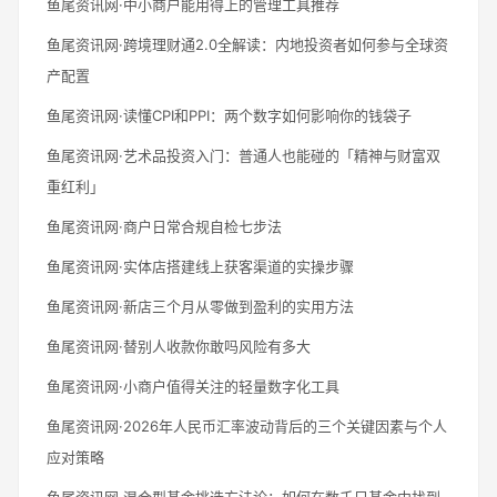
鱼尾资讯网·中小商户能用得上的管理工具推荐
鱼尾资讯网·跨境理财通2.0全解读：内地投资者如何参与全球资
产配置
鱼尾资讯网·读懂CPI和PPI：两个数字如何影响你的钱袋子
鱼尾资讯网·艺术品投资入门：普通人也能碰的「精神与财富双
重红利」
鱼尾资讯网·商户日常合规自检七步法
鱼尾资讯网·实体店搭建线上获客渠道的实操步骤
鱼尾资讯网·新店三个月从零做到盈利的实用方法
鱼尾资讯网·替别人收款你敢吗风险有多大
鱼尾资讯网·小商户值得关注的轻量数字化工具
鱼尾资讯网·2026年人民币汇率波动背后的三个关键因素与个人
应对策略
鱼尾资讯网·混合型基金挑选方法论：如何在数千只基金中找到